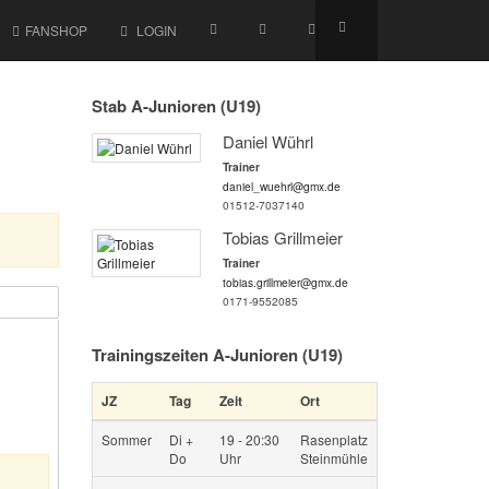
FANSHOP
LOGIN
Stab A-Junioren (U19)
Daniel Wührl
Trainer
daniel_wuehrl@gmx.de
01512-7037140
Tobias Grillmeier
Trainer
tobias.grillmeier@gmx.de
0171-9552085
Trainingszeiten A-Junioren (U19)
JZ
Tag
Zeit
Ort
Sommer
Di +
19 - 20:30
Rasenplatz
Do
Uhr
Steinmühle