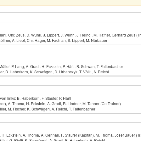
rtl, Chr. Zeus, D. Wührl, J. Lippert, J. Wührl, J. Heindl, M. Hafner, Gerhard Zeus (Tr
öllner, A. Liebl, Chr. Hager, M. Fachtan, S. Lippert, M. Nürbauer
üller, P. Lang, A. Gradl, H. Eckstein, P. Härtl, B. Schwan, T. Faltenbacher
cher, B. Haberkorn, K. Schwägerl, D. Urbanczyk, T. Völkl, A. Reichl
on links: B. Haberkorn, F. Staufer, P. Härtl
ner), A. Thoma, H. Eckstein, A. Gradl, R. Lindner, M. Tanner (Co-Trainer)
iller, M. Fischer, K. Schwägerl, A. Reichl, T. Faltenbacher
l, H. Eckstein, A. Thoma, A. Gennari, F. Staufer (Kapitän), M. Thoma, Josef Bauer (Tr
Siller, G. Riolfi, K. Schwägerl, A. Gradl, B. Haberkorn, A. Reichl