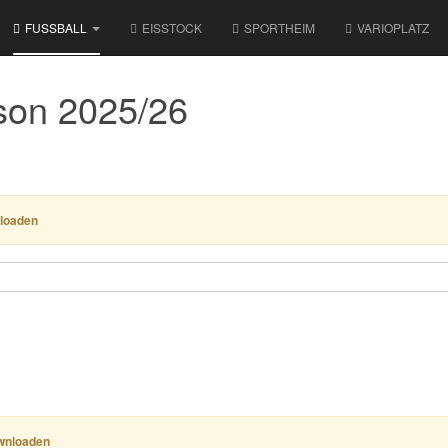
FUSSBALL
EISSTOCK
SPORTHEIM
VARIOPLATZ
son 2025/26
nloaden
ownloaden