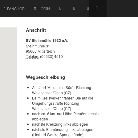
FANSHOP
LOGIN
Anschrift
SV Steinmühle 1932 e.V.
Steinmühle 31
95666 Mitterteich
Telefon:
(09633) 4510
Wegbeschreibung
Ausfahrt 'Mitterteich Süd' - Richtung
Waldsassen/Cheb (CZ)
Beim Kreisverkehr fahren Sie auf die
Umgehungsstraße Richtung
Waldsassen/Cheb (CZ)
nach ca. 6 km auf Höhe Pleußen rechts
abbiegen
nächste Kreuzung links abbiegen
nächste Einmündung links abbiegen
(Herbert Wonke Sportgelände)