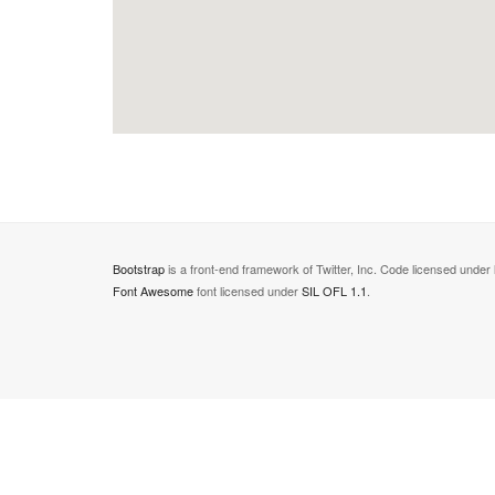
Bootstrap
is a front-end framework of Twitter, Inc. Code licensed under
Font Awesome
font licensed under
SIL OFL 1.1
.